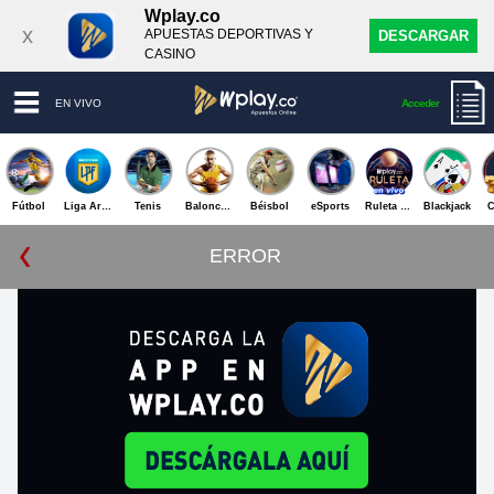
Wplay.co
x
APUESTAS DEPORTIVAS Y
DESCARGAR
CASINO
EN VIVO
Acceder
Fútbol
Liga Argentina
Tenis
Baloncesto
Béisbol
eSports
Ruleta Envivo
Blackjack
C
ERROR