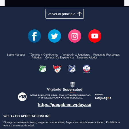
Volver al principio
Sobre Nosotros
Términos y Condiciones
Protección a Jugadores
Preguntas Frecuentes
Afiliados
Centros De Experiencia
Nuestros Aliados
https://juegabien.wplay.co/
WPLAY.CO APUESTAS ONLINE
El juego es entretenimiento, juega con moderación, Jugar sin control causa adicción, Prohibida la
venta a menores de edad.