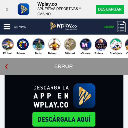
Wplay.co
x
APUESTAS DEPORTIVAS Y
DESCARGAR
CASINO
EN VIVO
Acceder
Fútbol
Primera A
Tenis
Baloncesto
Béisbol
eSports
Ruleta Envivo
Blackjack
C
ERROR