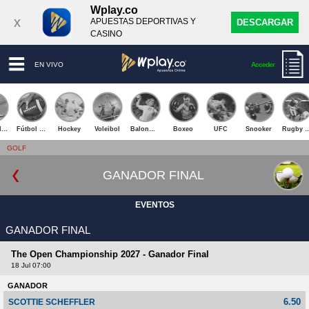
Wplay.co
x
APUESTAS DEPORTIVAS Y
DESCARGAR
CASINO
EN VIVO
Acceder
Tenis de Mesa
Fútbol Americano
Hockey
Voleibol
Balonmano
Boxeo
UFC
Snooker
Rugby U
GOLF
GANADOR FINAL
EVENTOS
GANADOR FINAL
The Open Championship 2027 - Ganador Final
18 Jul 07:00
GANADOR
6.50
SCOTTIE SCHEFFLER