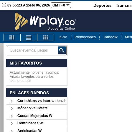
Deportes
Transmi
09:55:23 Agosto 06, 2026
GMT +0
Inicio
Promociones
TorneoW
Med
Buscar eventos, juegos
MIS FAVORITOS
Actualmente no tiene favoritos.
Añada favoritos para verlos
siempre aquí
ENLACES RÁPIDOS
Corinthians vs Internacional
Mónaco vs Getafe
Cuotas Mejoradas W
Combinadas W
Anticipadas W