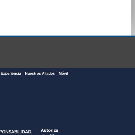
 Experiencia
Nuestros Aliados
Móvil