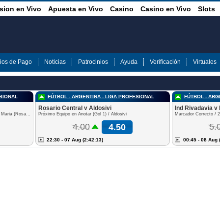
sion en Vivo
Apuesta en Vivo
Casino
Casino en Vivo
Slots
ios de Pago
Noticias
Patrocinios
Ayuda
Verificación
Virtuales
ESIONAL
FÚTBOL - ARGENTINA - LIGA PROFESIONAL
FÚTBOL - ARG
Rosario Central v Aldosivi
Ind Rivadavia v
Próximo jugador en anotar gol (Gol 1) / Angel Di Maria (Rosario Central)
Próximo Equipo en Anotar (Gol 1) / Aldosivi
Marcador Correcto / 2
4.00
4.50
5.
22:30 - 07 Aug (2:42:12)
00:45 - 08 Aug 