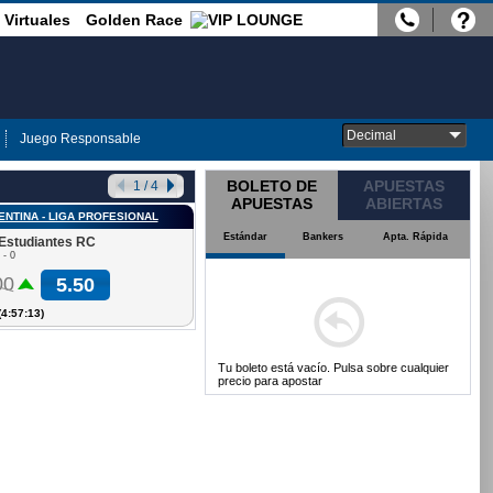
Virtuales
Golden Race
Decimal
Juego Responsable
BOLETO DE
APUESTAS
1 / 4
APUESTAS
ABIERTAS
ENTINA - LIGA PROFESIONAL
FÚTBOL - ARGENTINA - LIGA PROFESIONAL
Estándar
Bankers
Apta. Rápida
 Estudiantes RC
Ind Rivadavia v Estudiantes RC
 - 0
Siguiente equipo en anotar - Primer Mitad (Gol 1) / Estudiantes Rio Cuarto
00
5.50
4.75
5.50
(4:57:12)
00:45 - 08 Aug (4:57:12)
Tu boleto está vacío. Pulsa sobre cualquier
precio para apostar