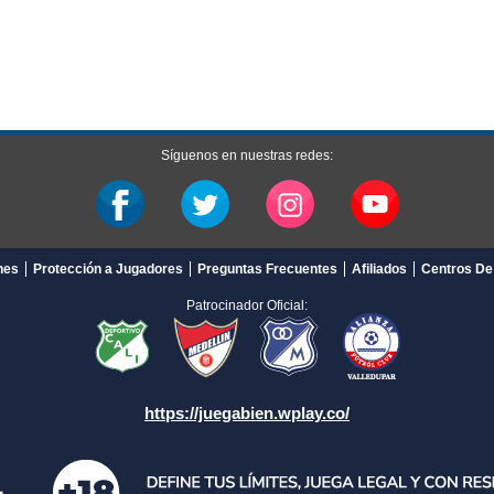
Síguenos en nuestras redes:
nes
Protección a Jugadores
Preguntas Frecuentes
Afiliados
Centros De
Patrocinador Oficial:
https://juegabien.wplay.co/