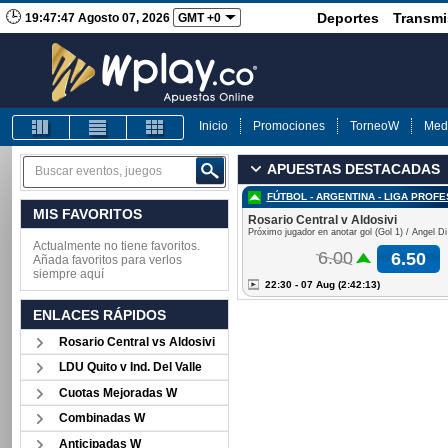
Deportes
Transmi
19:47:47 Agosto 07, 2026
GMT +0
Inicio
Promociones
TorneoW
Med
APUESTAS DESTACADAS
Buscar eventos, juegos
FÚTBOL - ARGENTINA - LIGA PROF
MIS FAVORITOS
Rosario Central v Aldosivi
Actualmente no tiene favoritos.
6.00
6.50
Añada favoritos para verlos
siempre aquí
22:30 - 07 Aug (2:42:12)
ENLACES RÁPIDOS
Rosario Central vs Aldosivi
LDU Quito v Ind. Del Valle
Cuotas Mejoradas W
Combinadas W
Anticipadas W