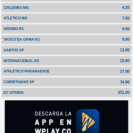
4.20
CRUZEIRO MG
7.00
ATLETICO MG
9.00
GREMIO RS
9.00
VASCO DA GAMA RJ
13.00
SANTOS SP
15.00
INTERNACIONAL RS
17.00
ATHLETICO PARANAENSE
34.00
CORINTHIANS SP
251.00
EC VITORIA