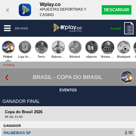
Wplay.co
x
APUESTAS DEPORTIVAS Y
DESCARGAR
CASINO
EN VIVO
Acceder
Fútbol
Liga Argentina
Tenis
Baloncesto
Béisbol
eSports
Ruleta Envivo
Blackjack
FÚTBOL
BRASIL - COPA DO BRASIL
EVENTOS
GANADOR FINAL
Copa do Brasil 2026
06 Dic 21:00
GANADOR
2.70
PALMEIRAS SP