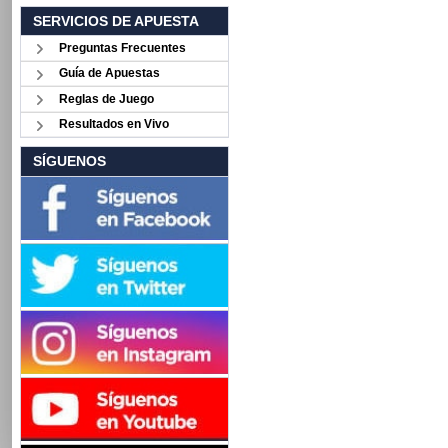
Moto2
Futures - Ganador Gran
PDC - Campeonato del Mundo
Apuesta Partido
Fútbol
Coche ganador
Premio
Solheim Cup
Ganador Final
SERVICIOS DE APUESTA
Moto3
Championship Ganador
Ganador
Hurling
Club Football
terminará en el podio
Championship Ganador
Ganador Final
NASCAR
Championship Ganador
Preguntas Frecuentes
Ganador
Camogie
Ganador del Campeonato de
Pilotos
IndyCar
Carrera
Senior Camogie
Guía de Apuestas
Championship
Constructors Championship
Nascar Cup Series
Speedway
Ganador
Ganador
Reglas de Juego
Club Hurling
O'Reilly Auto Parts Series
Mundial
Apuestas Encuentros
Resultados en Vivo
Ganador
Temporada
World Championship Ganador
Constructors Apuestas
SÍGUENOS
Encuentros Temporada