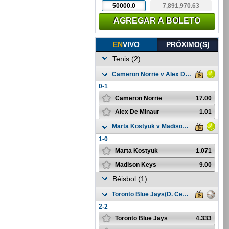
7,891,970.63
AGREGAR A BOLETO
EN
VIVO
PRÓXIMO(S)
Tenis
(2)
Cameron Norrie v Alex De Minaur
0-1
Cameron Norrie
17.00
Alex De Minaur
1.01
Marta Kostyuk v Madison Keys
1-0
Marta Kostyuk
1.071
Madison Keys
9.00
Béisbol
(1)
Toronto Blue Jays(D. Cease) @ Chicago Cubs(D. Peterson)
2-2
Toronto Blue Jays
4.333