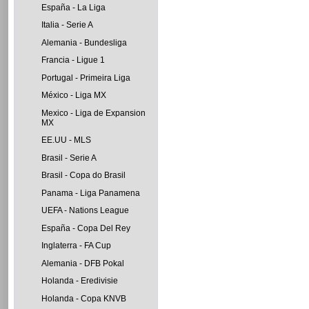
Women International - Africa
España - La Liga
Guatemala - Liga Nacional
Suecia - Superettan
Hungría - NB1
Cup of Nations
Italia - Serie A
Honduras - Liga Nacional
Suecia - División 1
Islandia - 1. División
Women International - Central
American and Caribbean
Alemania - Bundesliga
Nicaragua - Primera Division
Suecia - Division 2
Kazajistán - Premier League
Games
Panama - Liga Panamena
Francia - Ligue 1
Letonia - Virsliga
UEFA CHAMPIONS LEAGUE
(MUJERES)
Panama - Liga Prom
Portugal - Primeira Liga
Holanda - Eredivisie
CFU Club Championship
North Macedonia - First
México - Liga MX
League
Mexico - Liga de Expansion
Polonia - Ekstraklasa
MX
Portugal - Segunda Liga
EE.UU - MLS
Portugal - Liga Portugal 3
Brasil - Serie A
Rumanía - Liga 1
Brasil - Copa do Brasil
Rumania - Liga 2
Panama - Liga Panamena
Serbia - Super Liga
UEFA - Nations League
Eslovaquia - Super Liga
España - Copa Del Rey
Eslovaquia - 2. Liga
Eslovenia - Prva Liga
Inglaterra - FA Cup
Slovenia - Division 2
Alemania - DFB Pokal
Suiza - Super Liga
Holanda - Eredivisie
Suiza - Challenge League
Holanda - Copa KNVB
Turquía - TFF League 1