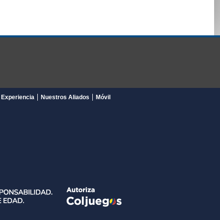
 Experiencia
Nuestros Aliados
Móvil