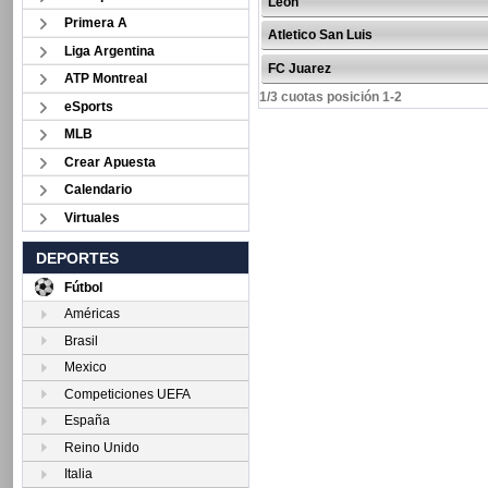
Leon
Primera A
Atletico San Luis
Liga Argentina
FC Juarez
ATP Montreal
1/3 cuotas posición 1-2
eSports
MLB
Crear Apuesta
Calendario
Virtuales
DEPORTES
Fútbol
Américas
Brasil
Colombia - Primera A
Copa Libertadores
Mexico
Brasil - Serie A
Colombia - Primera B
Brasil - Copa do Brasil
Competiciones UEFA
Liga MX
Copa Sudamericana
Brasil - Serie B
Mexico - Liga de Expansion
España
UEFA - Super Copa
MX
Argentina - Liga Profesional
Brasil - Serie C
UEFA - CHAMPIONS LEAGUE
Reino Unido
La Liga
Mexico - Liga MX Femenil
CLASIFICACION
Chile - Primera División
Brasil - Campeonato Gaucho
Segunda
Italia
Inglaterra - Community Shield
2