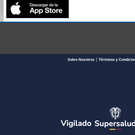
Sobre Nosotros
Términos y Condicio