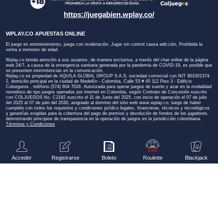
https://juegabien.wplay.co/
WPLAY.CO APUESTAS ONLINE
El juego es entretenimiento, juega con moderación, Jugar sin control causa adicción, Prohibida la
venta a menores de edad.
Wplay.co brinda atención a sus usuarios, de manera exclusiva, a través del chat online de la página
web 24/7, a causa de la emergencia sanitaria generada por la pandemia de COVID-19, es posible que
se presenten intermitencias en la comunicación.
Wplay.co es propiedad de AQUILA GLOBAL GROUP S.A.S, sociedad comercial con NIT 901001374-
2, domicilio principal en la ciudad de Medellín - Colombia, Calle 53 # 45 112 Piso 3 - Edificio
Colseguros , teléfono (574) 604 7016. Autorizada para operar juegos de suerte y azar en la modalidad
novedoso de tipo juegos operados por internet en Colombia, según Contrato de Concesión suscrito
con COLJUEGOS No. C2182 suscrito el 11 de Junio del 2025, con inicio de operación el 07 de julio
del 2025 al 07 de julio del 2030, asignado al dominio del sitio web
www.wplay.co
, luego de haber
cumplido con todos los requisitos y condiciones jurídico legales, financieras, técnicos y tecnológicos
y garantías exigidas para la cobertura del pago de premios y devolución de fondos de los jugadores,
demostrando principios de transparencia en la operación de juegos en la jurisdicción colombiana.
Términos y Condiciones
Acceder
Registrarse
Boleto
Roulette
Blackjack