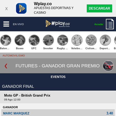
Wplay.co
x
APUESTAS DEPORTIVAS Y
DESCARGAR
CASINO
EN VIVO
Acceder
Balonmano
Boxeo
UFC
Snooker
Rugby Union
Voleibol de Playa
Ciclismo en Ruta
Deportes de invierno
AUTOMOVILISMO
FUTURES - GANADOR GRAN PREMIO
EVENTOS
GANADOR FINAL
Moto GP - British Grand Prix
09 Ago 12:00
GANADOR
3.40
MARC MARQUEZ