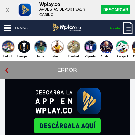
Wplay.co
x
APUESTAS DEPORTIVAS Y
DESCARGAR
CASINO
EN VIVO
Acceder
Fútbol
Europa League Clasifi
Tenis
Baloncesto
Béisbol
eSports
Ruleta Envivo
Blackjack
C
ERROR