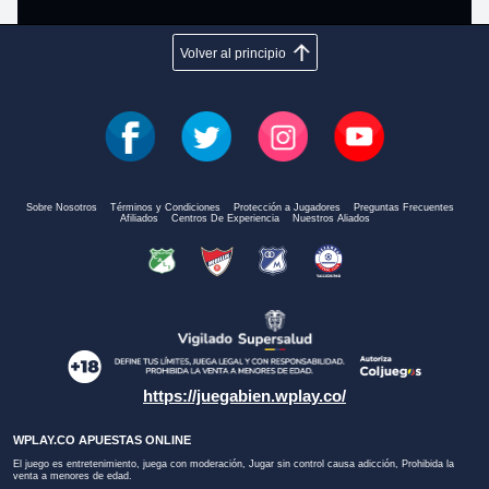
Volver al principio
Sobre Nosotros
Términos y Condiciones
Protección a Jugadores
Preguntas Frecuentes
Afiliados
Centros De Experiencia
Nuestros Aliados
https://juegabien.wplay.co/
WPLAY.CO APUESTAS ONLINE
El juego es entretenimiento, juega con moderación, Jugar sin control causa adicción, Prohibida la
venta a menores de edad.