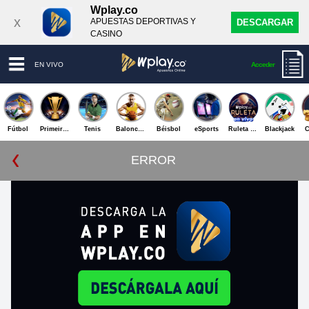
Wplay.co
x
APUESTAS DEPORTIVAS Y
DESCARGAR
CASINO
EN VIVO
Acceder
Fútbol
Primeira Liga
Tenis
Baloncesto
Béisbol
eSports
Ruleta Envivo
Blackjack
C
ERROR