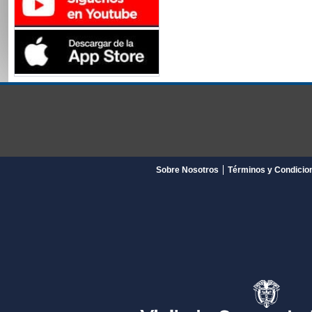
Turquía - TFF League 1
Ucrania - Premier League
Sobre Nosotros
Términos y Condicio