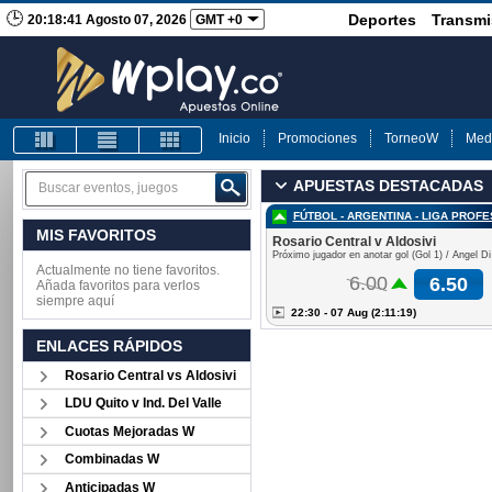
Deportes
Transmi
20:18:41 Agosto 07, 2026
GMT +0
Inicio
Promociones
TorneoW
Med
APUESTAS DESTACADAS
Buscar eventos, juegos
FÚTBOL - ARGENTINA - LIGA PROF
MIS FAVORITOS
Rosario Central v Aldosivi
Actualmente no tiene favoritos.
6.00
6.50
Añada favoritos para verlos
siempre aquí
22:30 - 07 Aug (2:11:18)
ENLACES RÁPIDOS
Rosario Central vs Aldosivi
LDU Quito v Ind. Del Valle
Cuotas Mejoradas W
Combinadas W
Anticipadas W