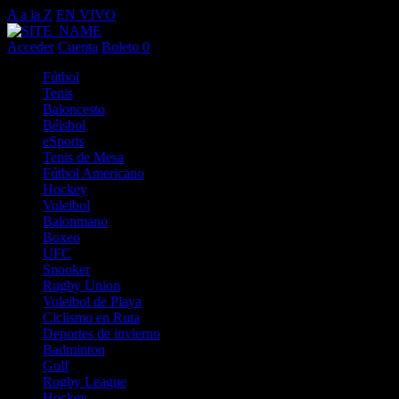
A a la Z
EN VIVO
Acceder
Cuenta
Boleto
0
Fútbol
Tenis
Baloncesto
Béisbol
eSports
Tenis de Mesa
Fútbol Americano
Hockey
Voleibol
Balonmano
Boxeo
UFC
Snooker
Rugby Union
Voleibol de Playa
Ciclismo en Ruta
Deportes de invierno
Badminton
Golf
Rugby League
Hockey