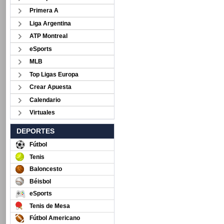
Primera A
Liga Argentina
ATP Montreal
eSports
MLB
Top Ligas Europa
Crear Apuesta
Calendario
Virtuales
DEPORTES
Fútbol
Américas
Tenis
Brasil
Colombia - Primera A
ATP
Baloncesto
Copa Libertadores
Mexico
Brasil - Serie A
WTA
Montreal - Sencillos
FIBA World Cup (Mujeres)
Béisbol
Colombia - Primera B
Brasil - Serie B
Competiciones UEFA
Liga MX
Montreal - Doubles
Challenger
Toronto - Sencillos
EE.UU
FIBA World Cup (Mujeres) -
EE.UU
eSports
Ganador
Copa Sudamericana
Brasil - Serie C
Mexico - Liga de Expansion
España
UEFA - Super Copa
Warsaw 125K - Sencillos
UTR Pro Tour
Grodzisk Mazowiecki -
EuroLeague
WNBA
Japón
MLB
eFutbol
Tenis de Mesa
MX
Sencillos
Argentina - Copa Argentina
Brazil - U20 Cups
UEFA - CHAMPIONS LEAGUE
Reino Unido
Toronto - Doubles
La Liga
Tenis - Futuras
Auburn - Individuales
NBA - Campeonato
Internacional
EuroLeague (Men)
Minor League Baseball
NPB
Mexico - Liga MX Femenil
eBasketball
Battle - (8 min. play)
CLASIFICACION
WTT Series
Fútbol Americano
Estambul 2 - Sencillos
Masculino
Argentina - Liga Profesional
U20 Leagues
Segunda
Italia
Inglaterra - Community Shield
NBA - Conferencias
US Open - Hombres