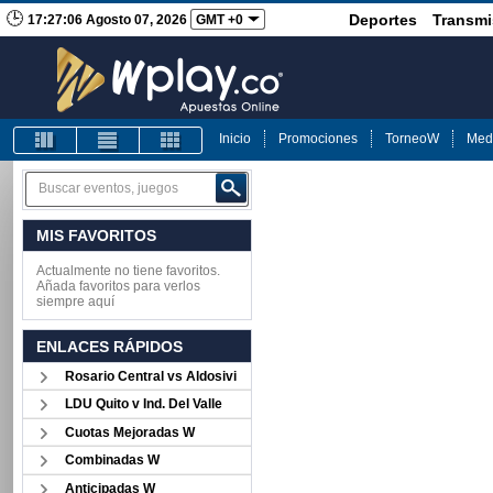
Deportes
Transmi
17:27:06 Agosto 07, 2026
GMT +0
Inicio
Promociones
TorneoW
Med
Buscar eventos, juegos
MIS FAVORITOS
Actualmente no tiene favoritos.
Añada favoritos para verlos
siempre aquí
ENLACES RÁPIDOS
Rosario Central vs Aldosivi
LDU Quito v Ind. Del Valle
Cuotas Mejoradas W
Combinadas W
Anticipadas W