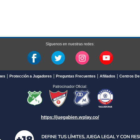
Síguenos en nuestras redes:
nes
Protección a Jugadores
Preguntas Frecuentes
Afiliados
Centros De
Patrocinador Oficial:
https://juegabien.wplay.co/