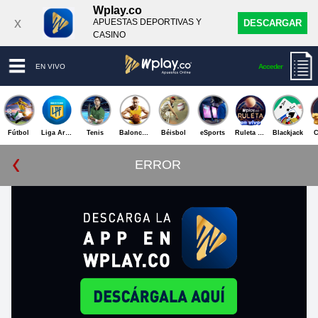
Wplay.co
x
APUESTAS DEPORTIVAS Y
DESCARGAR
CASINO
EN VIVO
Acceder
Fútbol
Liga Argentina
Tenis
Baloncesto
Béisbol
eSports
Ruleta Envivo
Blackjack
C
ERROR