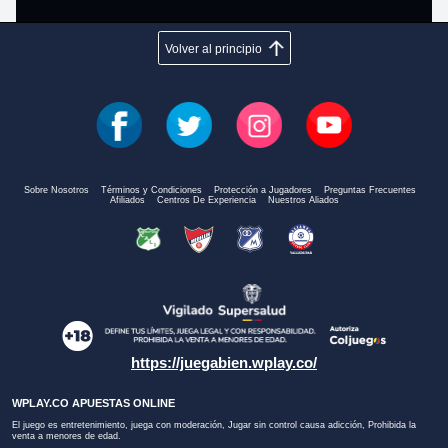
Volver al principio
Sobre Nosotros
Términos y Condiciones
Protección a Jugadores
Preguntas Frecuentes
Afiliados
Centros De Experiencia
Nuestros Aliados
https://juegabien.wplay.co/
WPLAY.CO APUESTAS ONLINE
El juego es entretenimiento, juega con moderación, Jugar sin control causa adicción, Prohibida la
venta a menores de edad.