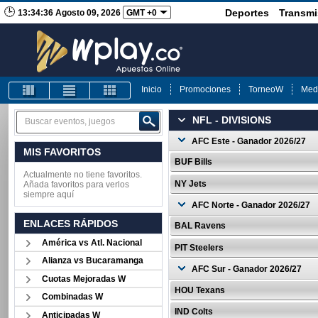
Deportes
Transmi
13:34:37 Agosto 09, 2026
GMT +0
Inicio
Promociones
TorneoW
Med
NFL - DIVISIONS
Buscar eventos, juegos
AFC Este -
Ganador 2026/27
MIS FAVORITOS
BUF Bills
Actualmente no tiene favoritos.
NY Jets
Añada favoritos para verlos
siempre aquí
AFC Norte -
Ganador 2026/27
ENLACES RÁPIDOS
BAL Ravens
América vs Atl. Nacional
PIT Steelers
Alianza vs Bucaramanga
AFC Sur -
Ganador 2026/27
Cuotas Mejoradas W
HOU Texans
Combinadas W
IND Colts
Anticipadas W