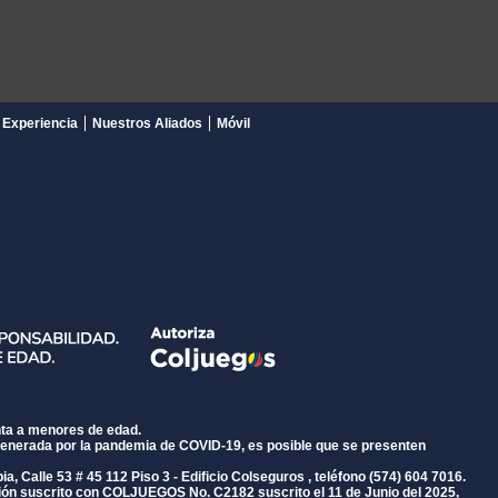
 Experiencia
Nuestros Aliados
Móvil
enta a menores de edad.
a generada por la pandemia de COVID-19, es posible que se presenten
Calle 53 # 45 112 Piso 3 - Edificio Colseguros , teléfono (574) 604 7016.
sión suscrito con COLJUEGOS No. C2182 suscrito el 11 de Junio del 2025,