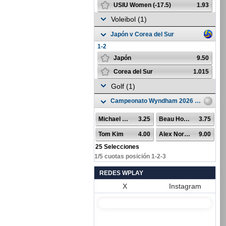
USIU Women
(
-17.5
)
1.93
Voleibol
(1)
Japón v Corea del Sur
1-2
Japón
9.50
Corea del Sur
1.015
Golf
(1)
Campeonato Wyndham 2026 - Ganador Final
Michael Brennan
3.25
Beau Hossler
3.75
Tom Kim
4.00
Alex Noren
9.00
25 Selecciones
1/5 cuotas posición 1-2-3
REDES WPLAY
X
Instagram