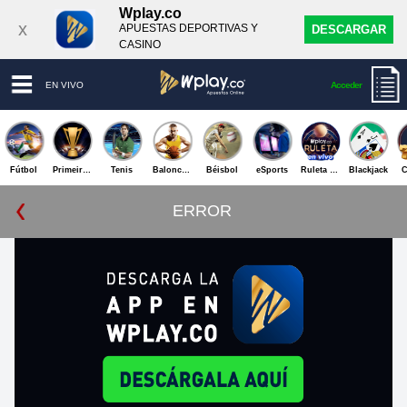
Wplay.co
x
APUESTAS DEPORTIVAS Y
DESCARGAR
CASINO
EN VIVO
Acceder
Fútbol
Primeira Liga
Tenis
Baloncesto
Béisbol
eSports
Ruleta Envivo
Blackjack
C
ERROR