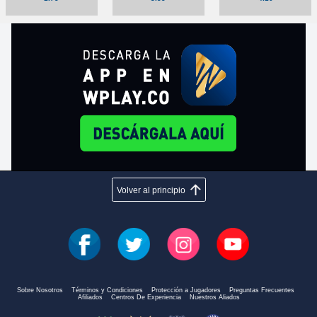
Volver al principio
Sobre Nosotros
Términos y Condiciones
Protección a Jugadores
Preguntas Frecuentes
Afiliados
Centros De Experiencia
Nuestros Aliados