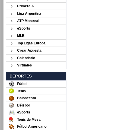
Primera A
Liga Argentina
ATP Montreal
eSports
MLB
Top Ligas Europa
Crear Apuesta
Calendario
Virtuales
DEPORTES
Fútbol
Américas
Tenis
Brasil
Colombia - Primera A
ATP
Baloncesto
Copa Libertadores
Mexico
Brasil - Serie A
WTA
Montreal - Sencillos
FIBA World Cup (Mujeres)
Béisbol
Colombia - Primera B
Brasil - Serie B
Competiciones UEFA
Liga MX
Montreal - Doubles
Challenger
Toronto - Sencillos
EE.UU
FIBA World Cup (Mujeres) -
EE.UU
eSports
Ganador
Copa Sudamericana
Brasil - Serie C
Mexico - Liga de Expansion
España
UEFA - Super Copa
Warsaw 125K - Sencillos
UTR Pro Tour
Grodzisk Mazowiecki -
EuroLeague
WNBA
Japón
MLB
eFutbol
Tenis de Mesa
MX
Sencillos
Argentina - Copa Argentina
Brazil - U20 Cups
UEFA - CHAMPIONS LEAGUE
Reino Unido
Toronto - Doubles
La Liga
Tenis - Futuras
Auburn - Individuales
NBA - Campeonato
Internacional
EuroLeague (Men)
Minor League Baseball
NPB
Mexico - Liga MX Femenil
eBasketball
Battle - (8 min. play)
CLASIFICACION
WTT Series
Fútbol Americano
Hagen - Sencillos
Masculino
Argentina - Liga Profesional
U20 Leagues
Segunda
Italia
Inglaterra - Community Shield
NBA - Conferencias
ATP Montreal