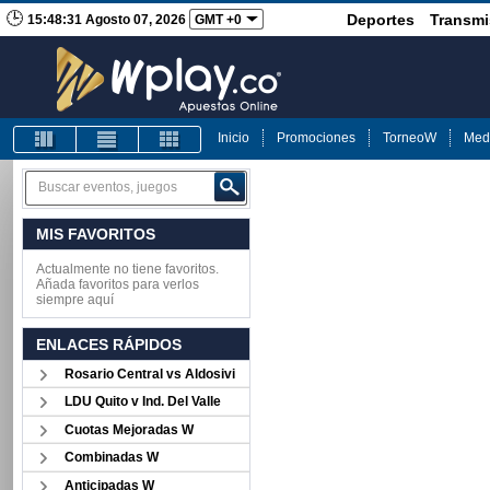
Deportes
Transmi
15:48:31 Agosto 07, 2026
GMT +0
Inicio
Promociones
TorneoW
Med
Buscar eventos, juegos
MIS FAVORITOS
Actualmente no tiene favoritos.
Añada favoritos para verlos
siempre aquí
ENLACES RÁPIDOS
Rosario Central vs Aldosivi
LDU Quito v Ind. Del Valle
Cuotas Mejoradas W
Combinadas W
Anticipadas W