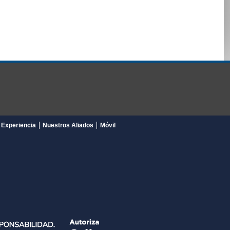
 Experiencia
Nuestros Aliados
Móvil