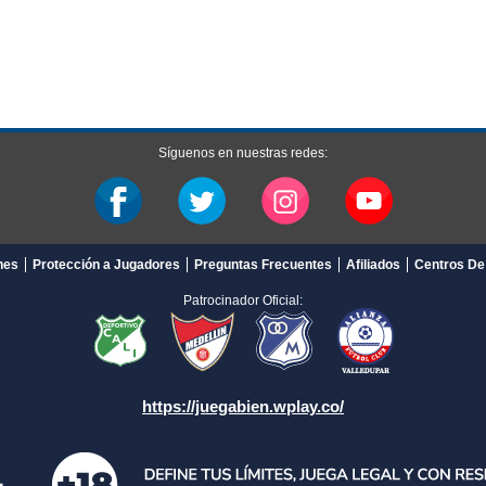
Síguenos en nuestras redes:
nes
Protección a Jugadores
Preguntas Frecuentes
Afiliados
Centros De
Patrocinador Oficial:
https://juegabien.wplay.co/