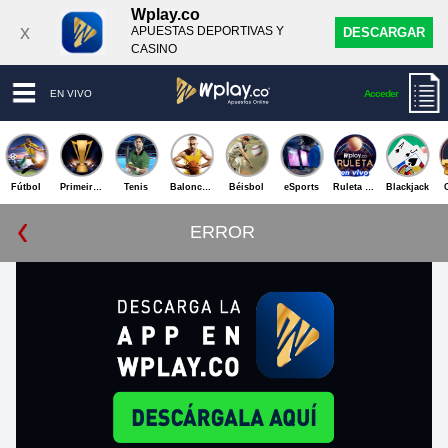
Wplay.co
x
APUESTAS DEPORTIVAS Y
DESCARGAR
CASINO
EN VIVO
Acceder
Fútbol
Primeira Liga
Tenis
Baloncesto
Béisbol
eSports
Ruleta Envivo
Blackjack
ERROR