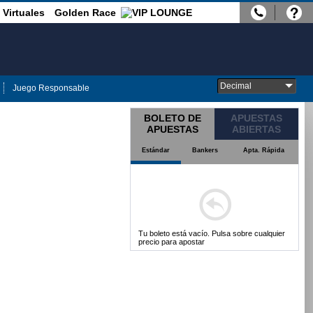
Virtuales
Golden Race
Decimal
Juego Responsable
BOLETO DE
APUESTAS
APUESTAS
ABIERTAS
Estándar
Bankers
Apta. Rápida
Tu boleto está vacío. Pulsa sobre cualquier
precio para apostar