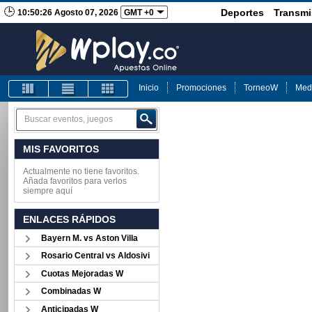
Deportes
Transmi
10:50:26 Agosto 07, 2026
GMT +0
Inicio
Promociones
TorneoW
Med
Buscar eventos, juegos
MIS FAVORITOS
Actualmente no tiene favoritos.
Añada favoritos para verlos
siempre aquí
ENLACES RÁPIDOS
Bayern M. vs Aston Villa
Rosario Central vs Aldosivi
Cuotas Mejoradas W
Combinadas W
Anticipadas W