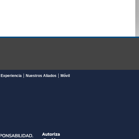
 Experiencia
Nuestros Aliados
Móvil