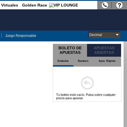
Virtuales
Golden Race
Decimal
Juego Responsable
BOLETO DE
APUESTAS
APUESTAS
ABIERTAS
Estándar
Bankers
Apta. Rápida
Tu boleto está vacío. Pulsa sobre cualquier
precio para apostar