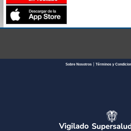
Montenegro - Prva Liga
Holanda - Eredivisie
North Macedonia - First
League
Polonia - Ekstraklasa
Polonia - I liga
Polonia - II liga
Polonia - III Liga
Portugal - Segunda Liga
Portugal - Liga Portugal 3
Rumanía - Liga 1
Sobre Nosotros
Términos y Condicio
Rumania - Liga 2
Serbia - Super Liga
Serbia - Prva Liga
Eslovaquia - Super Liga
Eslovaquia - 2. Liga
Slovakia - 3. Liga
Eslovenia - Prva Liga
Slovenia - Division 2
Suiza - Super Liga
Switzerland - Promotion
League
Switzerland - Erste Liga