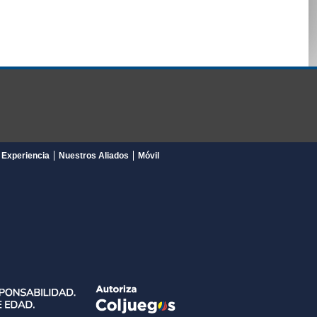
 Experiencia
Nuestros Aliados
Móvil