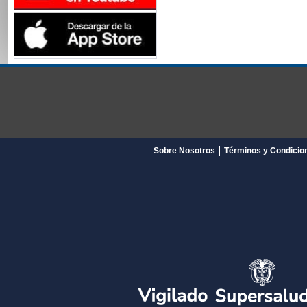
Suecia - Allsvenskan
Noruega - Eliteserien
Escocia - Premiership
Escocia - League Cup
Grecia - Super League
UEFA - Euro 2028
Irlanda - Division Premier
Sobre Nosotros
Términos y Condicio