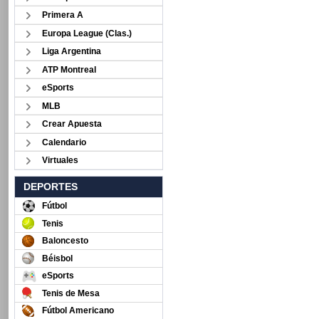
Primera A
Europa League (Clas.)
Liga Argentina
ATP Montreal
eSports
MLB
Crear Apuesta
Calendario
Virtuales
DEPORTES
Fútbol
Américas
Tenis
Brasil
Colombia - Primera A
ATP
Baloncesto
Copa Libertadores
Mexico
Brasil - Serie A
WTA
Montreal - Sencillos
FIBA World Cup (Mujeres)
Béisbol
Colombia - Primera B
Brasil - Copa do Brasil
Competiciones UEFA
Liga MX
Montreal - Doubles
Challenger
Toronto - Sencillos
EE.UU
FIBA World Cup (Mujeres) -
EE.UU
eSports
Ganador
Copa Sudamericana
Brasil - Serie B
Mexico - Liga de Expansion
España
UEFA - Super Copa
Warsaw 125K - Sencillos
UTR Pro Tour
Grodzisk Mazowiecki -
EuroLeague
WNBA
Japón
MLB
eFutbol
Tenis de Mesa
MX
Sencillos
Argentina - Liga Profesional
Brasil - Campeonato Gaucho
UEFA - CHAMPIONS LEAGUE
Reino Unido
Toronto - Doubles
La Liga
Tenis - Futuras
Auburn - Individuales
NBA - Campeonato
Internacional
EuroLeague (Men)
Minor League Baseball
Republic of Korea
2
NPB
Mexico - Liga MX Femenil
eBasketball
Battle - (8 min. play)
CLASIFICACION
WTT Series
Fútbol Americano
Hagen - Sencillos
Masculino
Chile - Primera División
Warsaw 125K - Doubles
Segunda
Italia
Inglaterra - Community Shield
NBA - Conferencias
ATP Montreal