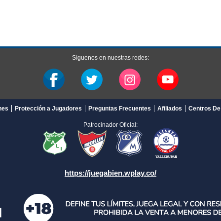
Síguenos en nuestras redes:
nes
Protección a Jugadores
Preguntas Frecuentes
Afiliados
Centros De
Patrocinador Oficial:
https://juegabien.wplay.co/