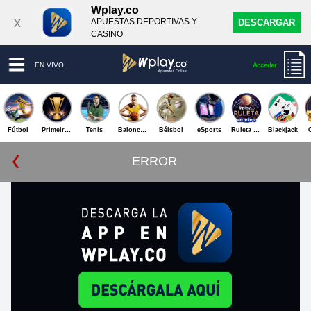
Wplay.co
x
APUESTAS DEPORTIVAS Y
DESCARGAR
CASINO
EN VIVO
Acceder
Fútbol
Primeira Liga
Tenis
Baloncesto
Béisbol
eSports
Ruleta Envivo
Blackjack
ERROR