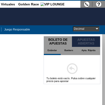
Virtuales
Golden Race
Decimal
Juego Responsable
BOLETO DE
APUESTAS
APUESTAS
ABIERTAS
Estándar
Bankers
Apta. Rápida
Tu boleto está vacío. Pulsa sobre cualquier
precio para apostar