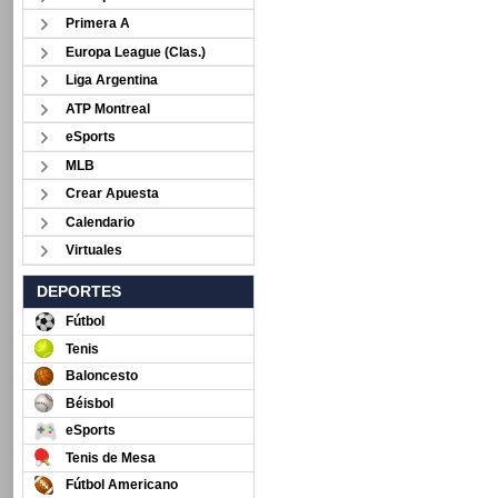
Primera A
Europa League (Clas.)
Liga Argentina
ATP Montreal
eSports
MLB
Crear Apuesta
Calendario
Virtuales
DEPORTES
Fútbol
Américas
Tenis
Brasil
Colombia - Primera A
ATP
Baloncesto
Copa Libertadores
Mexico
Brasil - Serie A
WTA
Montreal - Sencillos
FIBA World Cup (Mujeres)
Béisbol
Colombia - Primera B
Brasil - Copa do Brasil
Competiciones UEFA
Liga MX
Montreal - Doubles
Challenger
Toronto - Sencillos
EE.UU
FIBA World Cup (Mujeres) -
EE.UU
eSports
Ganador
Copa Sudamericana
Brasil - Serie B
Mexico - Liga de Expansion
España
UEFA - Super Copa
Warsaw 125K - Sencillos
UTR Pro Tour
Grodzisk Mazowiecki -
EuroLeague
WNBA
Japón
MLB
eFutbol
Tenis de Mesa
MX
Sencillos
Argentina - Liga Profesional
Brasil - Campeonato Gaucho
UEFA - CHAMPIONS LEAGUE
Reino Unido
Toronto - Doubles
La Liga
Tenis - Futuras
Auburn - Individuales
NBA - Campeonato
Internacional
EuroLeague (Men)
Minor League Baseball
Republic of Korea
2
NPB
Mexico - Liga MX Femenil
eBasketball
Battle - (8 min. play)
CLASIFICACION
WTT Feeder Series
Fútbol Americano
Hagen - Sencillos
Masculino
Chile - Primera División
Warsaw 125K - Doubles
Segunda
Italia
Inglaterra - Community Shield
NBA - Conferencias
ATP Montreal