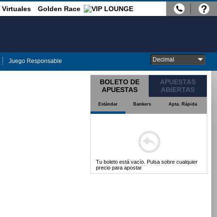
Virtuales
Golden Race
Decimal
Juego Responsable
BOLETO DE
APUESTAS
APUESTAS
ABIERTAS
Estándar
Bankers
Apta. Rápida
Tu boleto está vacío. Pulsa sobre cualquier
precio para apostar