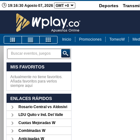
Deportes
Transmi
19:16:30 Agosto 07, 2026
GMT +0
Inicio
Promociones
TorneoW
Med
Buscar eventos, juegos
MIS FAVORITOS
Actualmente no tiene favoritos.
Añada favoritos para verlos
siempre aquí
ENLACES RÁPIDOS
Rosario Central vs Aldosivi
LDU Quito v Ind. Del Valle
Cuotas Mejoradas W
Combinadas W
Anticipadas W