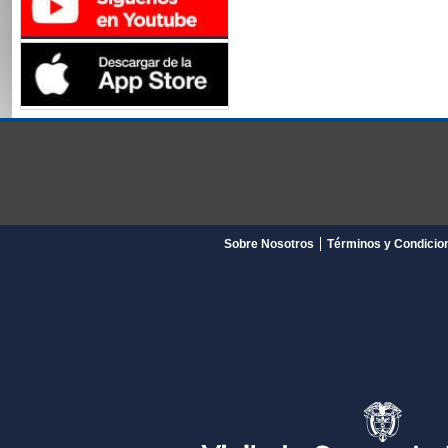
Suiza - Challenge League
Switzerland - Promotion
League
Turquía - TFF League 1
Ucrania - Premier League
Sobre Nosotros
Términos y Condicio