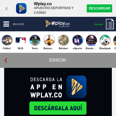
Wplay.co
x
APUESTAS DEPORTIVAS Y
DESCARGAR
CASINO
EN VIVO
Acceder
Fútbol
MLB
Tenis
Baloncesto
Béisbol
eSports
Ruleta Envivo
Blackjack
C
ERROR