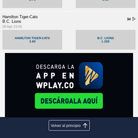
Hamilton Tiger-Cats
34
B.C. Lions
08 Ago 23:00
HAMILTON TIGER-CATS
B.C. LIONS
3.80
1.285
Volver al principio