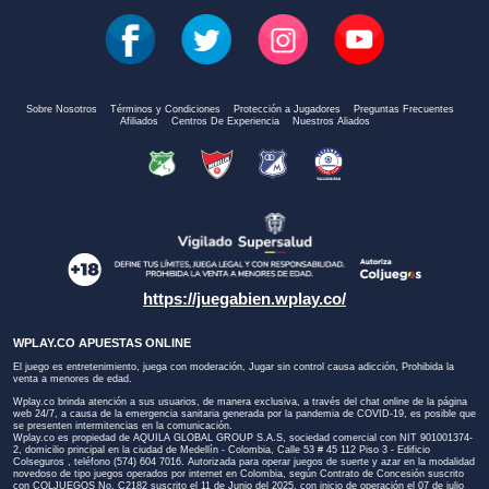
Sobre Nosotros
Términos y Condiciones
Protección a Jugadores
Preguntas Frecuentes
Afiliados
Centros De Experiencia
Nuestros Aliados
https://juegabien.wplay.co/
WPLAY.CO APUESTAS ONLINE
El juego es entretenimiento, juega con moderación, Jugar sin control causa adicción, Prohibida la
venta a menores de edad.
Wplay.co brinda atención a sus usuarios, de manera exclusiva, a través del chat online de la página
web 24/7, a causa de la emergencia sanitaria generada por la pandemia de COVID-19, es posible que
se presenten intermitencias en la comunicación.
Wplay.co es propiedad de AQUILA GLOBAL GROUP S.A.S, sociedad comercial con NIT 901001374-
2, domicilio principal en la ciudad de Medellín - Colombia, Calle 53 # 45 112 Piso 3 - Edificio
Colseguros , teléfono (574) 604 7016. Autorizada para operar juegos de suerte y azar en la modalidad
novedoso de tipo juegos operados por internet en Colombia, según Contrato de Concesión suscrito
con COLJUEGOS No. C2182 suscrito el 11 de Junio del 2025, con inicio de operación el 07 de julio