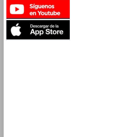
League
UEFA - Euro 2028
Polonia - Ekstraklasa
Polonia - I liga
Polonia - II liga
Polonia - III Liga
Portugal - Segunda Liga
Portugal - Liga Portugal 3
Rumanía - Liga 1
Rumania - Liga 2
Serbia - Super Liga
Eslovaquia - Super Liga
Eslovaquia - 2. Liga
Slovakia - 3. Liga
Eslovenia - Prva Liga
Slovenia - Division 2
Suiza - Super Liga
Switzerland - Promotion
League
Turquía - TFF League 1
Ucrania - Premier League
Ukraine - Persha Liga