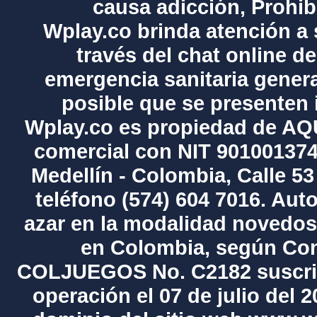
causa adicción, Prohib
Wplay.co brinda atención a 
través del chat online de
emergencia sanitaria gener
posible que se presenten 
Wplay.co es propiedad de A
comercial con NIT 901001374-
Medellín - Colombia, Calle 53 
teléfono (574) 604 7016. Aut
azar en la modalidad novedos
en Colombia, según Con
COLJUEGOS No. C2182 suscrito 
operación el 07 de julio del 2