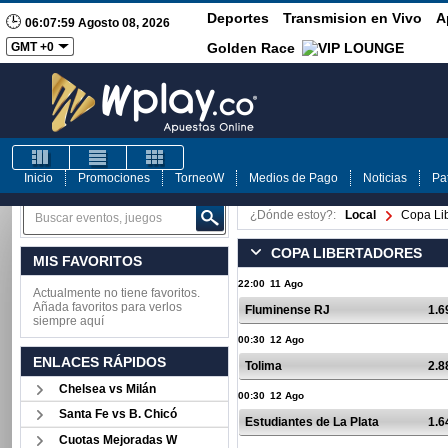
Deportes
Transmision en Vivo
A
06:07:59 Agosto 08, 2026
GMT +0
Golden Race
Inicio
Promociones
TorneoW
Medios de Pago
Noticias
Pa
¿Dónde estoy?
:
Local
Copa Lib
Buscar eventos, juegos
COPA LIBERTADORES
MIS FAVORITOS
22:00
11 Ago
Actualmente no tiene favoritos.
Añada favoritos para verlos
Fluminense RJ
1.6
siempre aquí
00:30
12 Ago
ENLACES RÁPIDOS
Tolima
2.8
Chelsea vs Milán
00:30
12 Ago
Santa Fe vs B. Chicó
Estudiantes de La Plata
1.6
Cuotas Mejoradas W