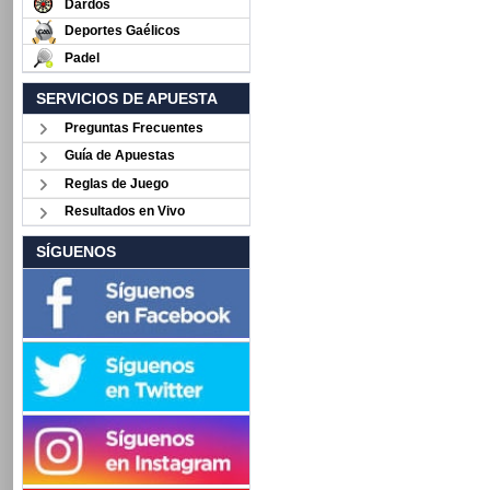
AFL Women
Formula 1
Dardos
Premiership
El Salvador - Primera Division
Australia - Victoria Premier
Finlandia - Kakkonen
Estonia - Liga Mujeres
Inglaterra - Premier League
US Masters
Ganador Final
League 2
Czech Republic - U19
Apuesta Partido
MotoGP
Northern Ireland -
Futures - Ganador Gran
Guatemala - Liga Nacional
Modus Super Series
Finland - Kolmonen
Deportes Gaélicos
Finland - Kansallinen Liiga
España - La Liga
Championship
Premio
Australia - Darwin Premier
Presidents Cup
Ganador Final
Estonia - Esiliiga
Honduras - Liga Nacional
Moto2
Futures - Ganador Gran
League
Noruega - Eliteserien
Hungary - NB I
PDC - Campeonato del Mundo
Apuesta Partido
Italia - Serie A
Fútbol
Padel
Wales - FAW Championship
Coche ganador
Premio
Ryder Cup
Ganador Final
Faroe Islands - Premier
Nicaragua - Primera Division
Australia - NSW League One
Moto3
Noruega - 1ra. División
Futures - Ganador Gran
Iceland - 1. Deild
League
Ganador
Alemania - Bundesliga
Hurling
Club Football
Premier Padel Tour
Inglaterra - Southern South
terminará en el podio
Ganador de Clasificatorios
Premio
Solheim Cup
Ganador Final
Panama - Liga Panamena
SERVICIOS DE APUESTA
League
Australia - NSW League Two
Noruega - Division 2
Ireland - National League
NASCAR
Futures - Ganador Gran
Faroe Islands - 1. deild
Francia - Ligue 1
Ganador
Camogie
Ganador del Campeonato de
London - Partidos másculinos
Sprint Winner
Championship Ganador
Premio
Ganador Final
Paraguay - Segunda Division
Pilotos
Australia - Queensland
Noruega - Division 3
Japan - L1 League
Georgia - Erovnuli Liga
Speedway
México - Liga MX
Carrera
Preguntas Frecuentes
Senior Camogie
London - Partidos Femeninos
Championship Ganador
Premier League
Championship Ganador
Championship
Peru - Segunda Division
Constructors Championship
Suecia - Allsvenskan
NPL Western Australia
Georgia - Erovnuli Liga 2
Mexico - Liga de Expansion
Nascar Cup Series
Mundial
Ganador
Guía de Apuestas
Australia - South Australia
MX
Club Hurling
USA - USL Championship
Suecia - Superettan
Noruega - 1ra. División
Reserve League
Copa del Grecia
O'Reilly Auto Parts Series
Latvian Grand Prix
Apuestas Encuentros
EE.UU - MLS
Reglas de Juego
Ganador
USA - USL League One
Suecia - División 1
Suecia - Allsvenskan
Temporada
Australia - State League
Hungría - NB1
World Championship Ganador
Brasil - Serie A
USA - MLS Next Pro
Resultados en Vivo
Suecia - Division 2
Sweden - Elitettan
Constructors Apuestas
Australia - State League
Hungría - NB2
Encuentros Temporada
Reserves
Panama - Liga Panamena
USA - National Soccer League
Islandia - Liga Premier
Australia - U20
UEFA - Nations League
SÍGUENOS
Women - Club Friendlies
Islandia - 1. División
Australia - U23
España - Copa Del Rey
Women International - Africa
Islandia - 2. División
Cup of Nations
Alemania - DFB Pokal
Islandia - 3. Division
UEFA CHAMPIONS LEAGUE
Inglaterra - Championship
Israel - League Cup
(MUJERES)
Inglaterra - League One
Kazajistán - Premier League
Inglaterra - League Two
Letonia - Virsliga
Inglaterra - National League
Latvia - 1. Division
Suecia - Allsvenskan
Lituania 1 Lyga
Escocia - Premiership
Moldova - Super Liga
Escocia - League Cup
Holanda - Eredivisie
Grecia - Super League
North Macedonia - First