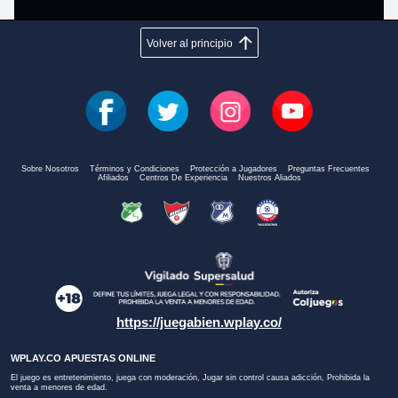
Volver al principio
Sobre Nosotros
Términos y Condiciones
Protección a Jugadores
Preguntas Frecuentes
Afiliados
Centros De Experiencia
Nuestros Aliados
https://juegabien.wplay.co/
WPLAY.CO APUESTAS ONLINE
El juego es entretenimiento, juega con moderación, Jugar sin control causa adicción, Prohibida la
venta a menores de edad.