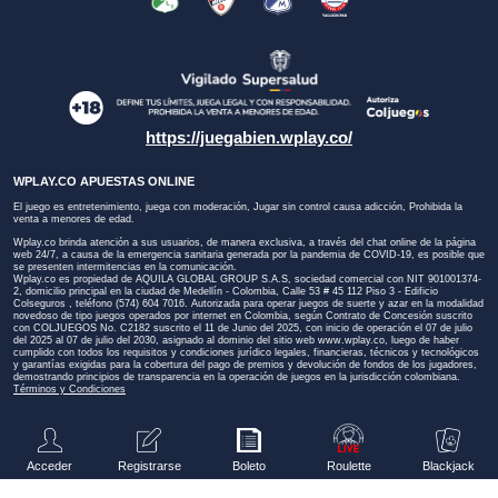
SOPORTE
TORNEOW
https://juegabien.wplay.co/
CONFIGURACIÓN
WPLAY.CO APUESTAS ONLINE
Formato de cuotas
El juego es entretenimiento, juega con moderación, Jugar sin control causa adicción, Prohibida la
venta a menores de edad.
Wplay.co brinda atención a sus usuarios, de manera exclusiva, a través del chat online de la página
Modo Boleto de
web 24/7, a causa de la emergencia sanitaria generada por la pandemia de COVID-19, es posible que
se presenten intermitencias en la comunicación.
Apuesta
Wplay.co es propiedad de AQUILA GLOBAL GROUP S.A.S, sociedad comercial con NIT 901001374-
2, domicilio principal en la ciudad de Medellín - Colombia, Calle 53 # 45 112 Piso 3 - Edificio
Colseguros , teléfono (574) 604 7016. Autorizada para operar juegos de suerte y azar en la modalidad
novedoso de tipo juegos operados por internet en Colombia, según Contrato de Concesión suscrito
con COLJUEGOS No. C2182 suscrito el 11 de Junio del 2025, con inicio de operación el 07 de julio
del 2025 al 07 de julio del 2030, asignado al dominio del sitio web
www.wplay.co
, luego de haber
Idioma
cumplido con todos los requisitos y condiciones jurídico legales, financieras, técnicos y tecnológicos
y garantías exigidas para la cobertura del pago de premios y devolución de fondos de los jugadores,
demostrando principios de transparencia en la operación de juegos en la jurisdicción colombiana.
Términos y Condiciones
Zona Horaria
18:16:47 | Agosto.08,2026
Acceder
Registrarse
Boleto
Roulette
Blackjack