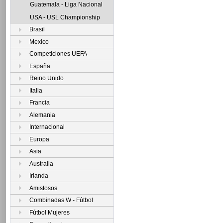
Guatemala - Liga Nacional
USA - USL Championship
Brasil
Mexico
Brasil - Serie A
Brasil - Copa do Brasil
Competiciones UEFA
Liga MX
Brasil - Serie B
Mexico - Liga de Expansion
España
UEFA - Super Copa
MX
UEFA - Conference League
Reino Unido
La Liga
Mexico - Liga MX Femenil
Clasificatorios
Segunda
Italia
Inglaterra - Community Shield
UEFA - Europa League
Clasificatorios
Inglaterra - Premier League
Francia
Serie A
Inglaterra - EFL Cup
Alemania
SUPER COPA
Inglaterra - Championship
Ligue 1
Internacional
SUPER COPA
Inglaterra - League One
Ligue 2
Bundesliga 1
Europa
CONCACAF U20
Inglaterra - League Two
National
Bundesliga 2
AFF Mitsubishi Electric Cup
Asia
Portugal - Primeira Liga
Escocia - Premiership
Bundesliga 3
Leagues Cup
Holanda - Eerste Divisie
Australia
China - Super Liga
Escocia - Championship
Turquía - Super League
Japón - Liga J
Irlanda
Australia - Queensland
Irlanda del Norte - IFA
National Premier League
Armenia - Premier League
India - Calcutta Premier
Amistosos
Premier Division
Premiership
Division
Australia - Darwin Premier
Austria - Bundesliga
1ra División
Gales - Premier League
League
Combinadas W - Fútbol
Amistosos Elite
COREA DEL SUR - K-
Austria - 2. Liga
LEAGUE 1
Australia - NSW League Two
Amistosos Clubes
Fútbol Mujeres
Parlays Mejorados
Bélgica - 1ra División A
South Korea - K-League 2
Australia - State League