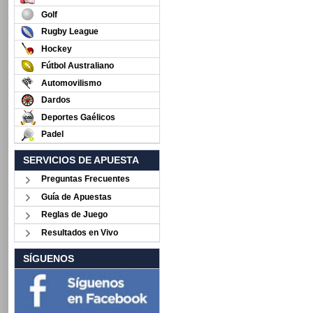
Alemania - DFB Pokal
Torneo de las Seis Naciones
Apuesta Partido
Vuelta a Espana
Clasificación General
Esquí­ Alpino Mujeres
FIS World Cup
Suiza - Super Liga
Internacional
Golf
Holanda - Eredivisie
Rugby World Cup
Futuras
Tour de Pologne
Clasificación General
Biatlón Hombres
FIS World Cup
Korea Masters - Individual
Suiza - Challenge League
PGA Tour
Rugby League
Holanda - Copa KNVB
Mujeres
Ganador Final
Clasificación General
Ski Jumping Men
IBU World Cup
Turquía - TFF League 1
LIV Tour
Ganador Final
NRL
Hockey
Korea Masters - Men's
Inglaterra - Championship
IBU World Cup - 4x7.5 km
FIS World Cup
Doubles
Enhanced Win Only
Legends Tour
Ganador Final
Super Liga
Apuesta Partido
Mundial
Fútbol Australiano
Relay
Inglaterra - League One
Korea Masters - Mujeres
Líder tras 1a Ronda
Enhanced Win Only
Ladies European Tour
Ganador Final
Ganador Gran Final
Mundial
Apuesta Partido
Ganador
Dobles
AFL
Automovilismo
Inglaterra - League Two
Mejores Golfistas Por
Líder tras 1a Ronda
Korn Ferry Tour
Ganador Final
Ganador Gran Final
Ganador Final
Korea Masters - Dobles Mixto
AFL Women
Categoría
Apuesta Partido
Formula 1
Dardos
Inglaterra - National League
Top Golfer by Category
European Challenge Tour
Ganador Final
Finalizará entre los 10
Ganador
Apuesta Partido
MotoGP
Futures - Ganador Gran
Modus Super Series
Deportes Gaélicos
Alemania - Bundesliga 2
Finalizará entre los 10
primeros
Premio
The Open Championship
Ganador Final
primeros
Moto2
Futures - Ganador Gran
PDC - Campeonato del Mundo
Apuesta Partido
Bélgica - 1ra División A
Fútbol
Padel
Finaliza 5 Mejores
Coche ganador
Premio
The PGA Championship
Ganador Final
Finaliza 5 Mejores
Moto3
Championship Ganador
Ganador
Apuesta por Grupo Hoyo 72
Hurling
Suecia - Allsvenskan
Club Football
Premier Padel Tour
terminará en el podio
Championship Ganador
US Open
Ganador Final
Partidos a 72 Hoyos
SERVICIOS DE APUESTA
NASCAR
Championship Ganador
Partidos a 72 Hoyos
Ganador
Senior Camogie
Noruega - Eliteserien
Ganador del Campeonato de
London - Partidos Femeninos
US Masters
Ganador Final
72 Hole Matches Empate No
Championship
Pilotos
IndyCar
Carrera
Partidos a 72 Hoyos Empate
Preguntas Frecuentes
Accion
Escocia - Premiership
Presidents Cup
Ganador Final
No Accion
Club Hurling
Constructors Championship
Nascar Cup Series
Speedway
Ganador
1ª Ronda 3 Balls
Ganador
Guía de Apuestas
Escocia - League Cup
1ª Ronda 3 Bolas
Ryder Cup
Ganador Final
Ganador
O'Reilly Auto Parts Series
Mundial
1er Round Partido 18 Hoyos
Apuestas Encuentros
Grecia - Super League
Reglas de Juego
1er Round Partido 18 Hoyos
Empate No Accion
Solheim Cup
Ganador Final
Temporada
World Championship Ganador
1er Round 6 Golfistas
UEFA - Euro 2028
1er Round 6 Golfistas
Ganador Final
Resultados en Vivo
Constructors Apuestas
Encuentros Temporada
Especiales Torneo
Tournament Group Betting
Irlanda - Division Premier
SÍGUENOS