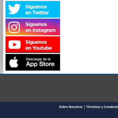
Sobre Nosotros
Términos y Condicio