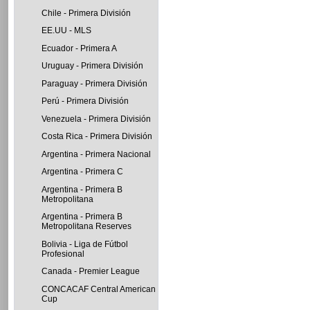
Chile - Primera División
EE.UU - MLS
Ecuador - Primera A
Uruguay - Primera División
Paraguay - Primera División
Perú - Primera División
Venezuela - Primera División
Costa Rica - Primera División
Argentina - Primera Nacional
Argentina - Primera C
Argentina - Primera B
Metropolitana
Argentina - Primera B
Metropolitana Reserves
Bolivia - Liga de Fútbol
Profesional
Canada - Premier League
CONCACAF Central American
Cup