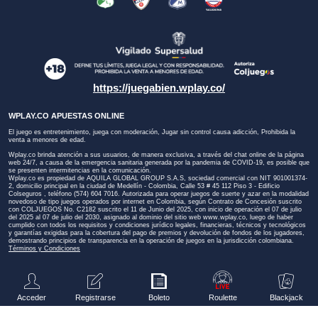
https://juegabien.wplay.co/
WPLAY.CO APUESTAS ONLINE
El juego es entretenimiento, juega con moderación, Jugar sin control causa adicción, Prohibida la
venta a menores de edad.
Wplay.co brinda atención a sus usuarios, de manera exclusiva, a través del chat online de la página
web 24/7, a causa de la emergencia sanitaria generada por la pandemia de COVID-19, es posible que
se presenten intermitencias en la comunicación.
Wplay.co es propiedad de AQUILA GLOBAL GROUP S.A.S, sociedad comercial con NIT 901001374-
2, domicilio principal en la ciudad de Medellín - Colombia, Calle 53 # 45 112 Piso 3 - Edificio
Colseguros , teléfono (574) 604 7016. Autorizada para operar juegos de suerte y azar en la modalidad
novedoso de tipo juegos operados por internet en Colombia, según Contrato de Concesión suscrito
con COLJUEGOS No. C2182 suscrito el 11 de Junio del 2025, con inicio de operación el 07 de julio
del 2025 al 07 de julio del 2030, asignado al dominio del sitio web
www.wplay.co
, luego de haber
cumplido con todos los requisitos y condiciones jurídico legales, financieras, técnicos y tecnológicos
y garantías exigidas para la cobertura del pago de premios y devolución de fondos de los jugadores,
demostrando principios de transparencia en la operación de juegos en la jurisdicción colombiana.
Términos y Condiciones
Acceder
Registrarse
Boleto
Roulette
Blackjack