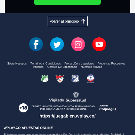
Volver al principio
Sobre Nosotros
Términos y Condiciones
Protección a Jugadores
Preguntas Frecuentes
Afiliados
Centros De Experiencia
Nuestros Aliados
https://juegabien.wplay.co/
WPLAY.CO APUESTAS ONLINE
El juego es entretenimiento, juega con moderación, Jugar sin control causa adicción, Prohibida la