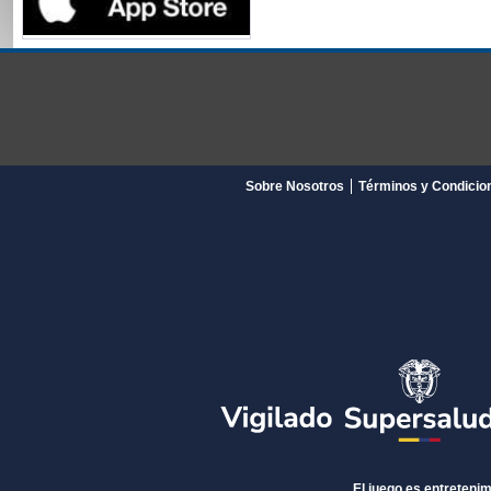
UEFA - Euro 2028
Irlanda - Division Premier
Sobre Nosotros
Términos y Condicio
El juego es entretenim