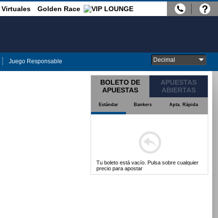
Virtuales
Golden Race
Decimal
Juego Responsable
BOLETO DE
APUESTAS
APUESTAS
ABIERTAS
Estándar
Bankers
Apta. Rápida
Tu boleto está vacío. Pulsa sobre cualquier
precio para apostar