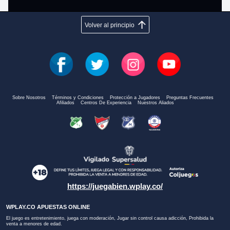
Volver al principio
Sobre Nosotros
Términos y Condiciones
Protección a Jugadores
Preguntas Frecuentes
Afiliados
Centros De Experiencia
Nuestros Aliados
https://juegabien.wplay.co/
WPLAY.CO APUESTAS ONLINE
El juego es entretenimiento, juega con moderación, Jugar sin control causa adicción, Prohibida la
venta a menores de edad.