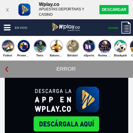
Wplay.co
x
APUESTAS DEPORTIVAS Y
DESCARGAR
CASINO
EN VIVO
Acceder
Fútbol
Primera A
Tenis
Baloncesto
Béisbol
eSports
Ruleta Envivo
Blackjack
C
ERROR