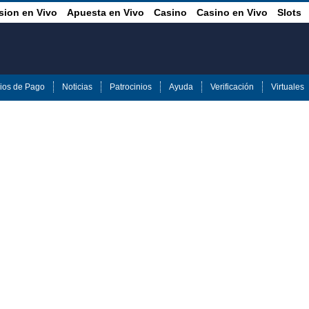
sion en Vivo
Apuesta en Vivo
Casino
Casino en Vivo
Slots
ios de Pago
Noticias
Patrocinios
Ayuda
Verificación
Virtuales