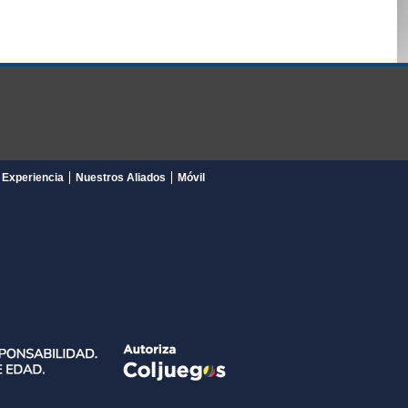
 Experiencia
Nuestros Aliados
Móvil