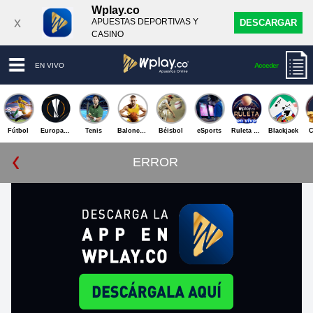
Wplay.co
x
APUESTAS DEPORTIVAS Y
DESCARGAR
CASINO
EN VIVO
Acceder
Fútbol
Europa League Clasifi
Tenis
Baloncesto
Béisbol
eSports
Ruleta Envivo
Blackjack
C
ERROR