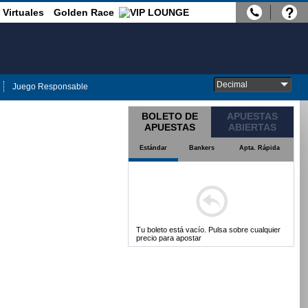
Virtuales
Golden Race
Decimal
Juego Responsable
BOLETO DE
APUESTAS
APUESTAS
ABIERTAS
Estándar
Bankers
Apta. Rápida
Tu boleto está vacío. Pulsa sobre cualquier
precio para apostar