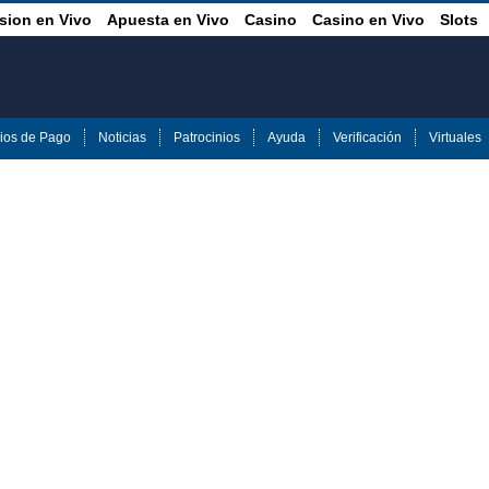
sion en Vivo
Apuesta en Vivo
Casino
Casino en Vivo
Slots
ios de Pago
Noticias
Patrocinios
Ayuda
Verificación
Virtuales