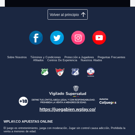
Volver al principio
Sobre Nosotros
Términos y Condiciones
Protección a Jugadores
Preguntas Frecuentes
Afiliados
Centros De Experiencia
Nuestros Aliados
https://juegabien.wplay.co/
WPLAY.CO APUESTAS ONLINE
El juego es entretenimiento, juega con moderación, Jugar sin control causa adicción, Prohibida la
venta a menores de edad.