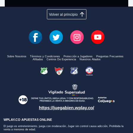
Volver al principio
Sobre Nosotros
Términos y Condiciones
Protección a Jugadores
Preguntas Frecuentes
Afiliados
Centros De Experiencia
Nuestros Aliados
https://juegabien.wplay.co/
WPLAY.CO APUESTAS ONLINE
El juego es entretenimiento, juega con moderación, Jugar sin control causa adicción, Prohibida la
venta a menores de edad.