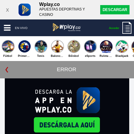
Wplay.co
x
APUESTAS DEPORTIVAS Y
DESCARGAR
CASINO
Cuenta
Buscar
EN VIVO
Acceder
Borrar
eventos,
Todos
juegos
REGÍSTRATE
Fútbol
Primera A
Tenis
Baloncesto
Béisbol
eSports
Ruleta Envivo
Blackjack
DEPORTES
ERROR
EN
VIVO
FÚTBOL
CASINO
SLOTS
CUOTAS
MEJORADAS