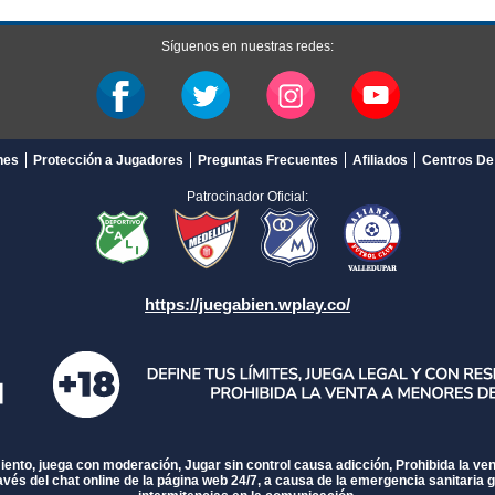
Síguenos en nuestras redes:
nes
Protección a Jugadores
Preguntas Frecuentes
Afiliados
Centros De
Patrocinador Oficial:
https://juegabien.wplay.co/
iento, juega con moderación, Jugar sin control causa adicción, Prohibida la v
avés del chat online de la página web 24/7, a causa de la emergencia sanitari