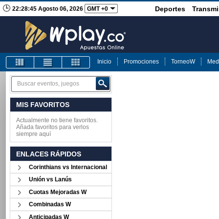
Deportes
Transmi
22:28:45 Agosto 06, 2026
GMT +0
Inicio
Promociones
TorneoW
Med
Buscar eventos, juegos
MIS FAVORITOS
Actualmente no tiene favoritos.
Añada favoritos para verlos
siempre aquí
ENLACES RÁPIDOS
Corinthians vs Internacional
Unión vs Lanús
Cuotas Mejoradas W
Combinadas W
Anticipadas W