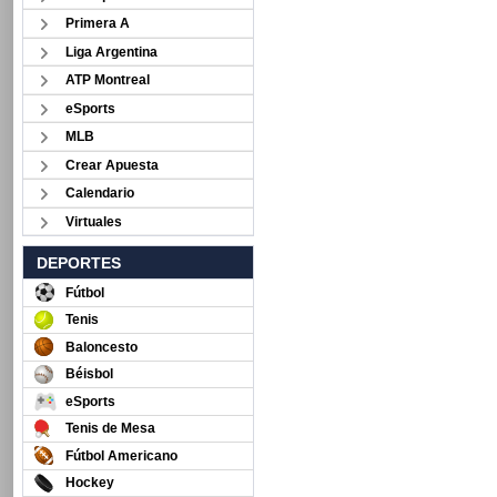
Primera A
Liga Argentina
ATP Montreal
eSports
MLB
Crear Apuesta
Calendario
Virtuales
DEPORTES
Fútbol
Américas
Tenis
Brasil
Colombia - Primera A
ATP
Baloncesto
Copa Libertadores
Mexico
Brasil - Serie A
WTA
Montreal - Sencillos
FIBA World Cup (Mujeres)
Béisbol
Colombia - Primera B
Brasil - Copa do Brasil
Competiciones UEFA
Liga MX
Montreal - Doubles
Challenger
Toronto - Sencillos
EE.UU
FIBA World Cup (Mujeres) -
EE.UU
eSports
Ganador
Copa Sudamericana
Brasil - Serie B
Mexico - Liga de Expansion
España
UEFA - Super Copa
Warsaw 125K - Sencillos
UTR Pro Tour
Grodzisk Mazowiecki -
EuroLeague
WNBA
Japón
MLB
eFutbol
Tenis de Mesa
MX
Sencillos
Argentina - Liga Profesional
Brasil - Serie C
UEFA - CHAMPIONS LEAGUE
Reino Unido
Toronto - Doubles
La Liga
Tenis - Futuras
Brisbane - Individuales
NBA - Campeonato
Internacional
EuroLeague (Men)
Minor League Baseball
Republic of Korea
NPB
Mexico - Liga MX Femenil
eBasketball
Battle - (8 min. play)
CLASIFICACION
WTT Series
Fútbol Americano
Hagen - Sencillos
Masculino
Chile - Primera División
Brasil - Campeonato Gaucho
Warsaw 125K - Doubles
Segunda
Italia
Inglaterra - Community Shield
NBA - Conferencias
US Open - Hombres
EuroLeague Ganador
España
MLB - Serie Mundial
FIBA CAMPEONATO
2
Ganador
Mexico
Ganador
Dota 2
Battle - (4x5 mins)
Estambul 2 - Sencillos
Internacional
Yokohama Champions -
Newport Beach - Individuales
EE.UU - MLS
EE.UU
Hockey
SUDAMERICANO
Inglaterra - Premier League
Francia
Serie A
NBA - Divisiones
US Open - Mujeres
Individuales Masculino
Masculino
MLB - American League
Mexico
Liga ACB Ganador
(FEMENINA)