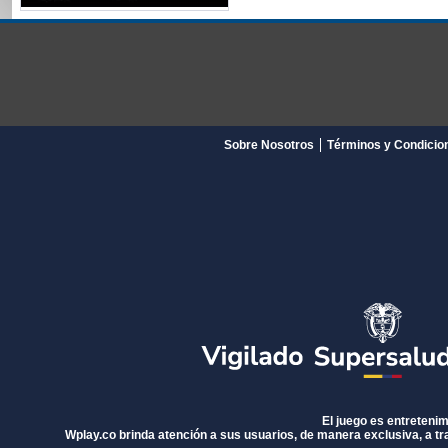
Escocia - League Cup
Grecia - Super League
UEFA - Euro 2028
Irlanda - Division Premier
Sobre Nosotros
Términos y Condicio
El juego es entretenim
Wplay.co brinda atención a sus usuarios, de manera exclusiva, a tr