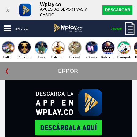
Wplay.co
x
APUESTAS DEPORTIVAS Y
DESCARGAR
CASINO
EN VIVO
Acceder
Fútbol
Primeira Liga
Tenis
Baloncesto
Béisbol
eSports
Ruleta Envivo
Blackjack
C
ERROR