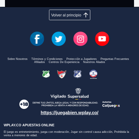
Volver al principio
Sobre Nosotros
Términos y Condiciones
Protección a Jugadores
Preguntas Frecuentes
Afiliados
Centros De Experiencia
Nuestros Aliados
https://juegabien.wplay.co/
WPLAY.CO APUESTAS ONLINE
El juego es entretenimiento, juega con moderación, Jugar sin control causa adicción, Prohibida la
venta a menores de edad.