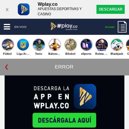
Wplay.co
x
APUESTAS DEPORTIVAS Y
DESCARGAR
CASINO
EN VIVO
Acceder
Fútbol
Liga Argentina
Tenis
Baloncesto
Béisbol
eSports
Ruleta Envivo
Blackjack
C
ERROR