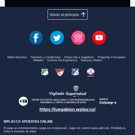
Volver al principio
Sobre Nosotros
Términos y Condiciones
Protección a Jugadores
Preguntas Frecuentes
Afiliados
Centros De Experiencia
Nuestros Aliados
https://juegabien.wplay.co/
WPLAY.CO APUESTAS ONLINE
El juego es entretenimiento, juega con moderación, Jugar sin control causa adicción, Prohibida la
venta a menores de edad.