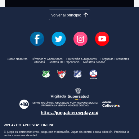
Volver al principio
Sobre Nosotros
Términos y Condiciones
Protección a Jugadores
Preguntas Frecuentes
Afiliados
Centros De Experiencia
Nuestros Aliados
https://juegabien.wplay.co/
WPLAY.CO APUESTAS ONLINE
El juego es entretenimiento, juega con moderación, Jugar sin control causa adicción, Prohibida la
venta a menores de edad.