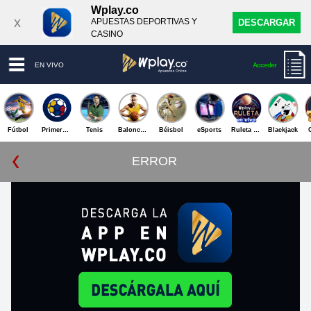
Wplay.co
x
APUESTAS DEPORTIVAS Y
DESCARGAR
CASINO
EN VIVO
Acceder
Fútbol
Primera A
Tenis
Baloncesto
Béisbol
eSports
Ruleta Envivo
Blackjack
ERROR