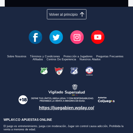
Volver al principio
Sobre Nosotros
Términos y Condiciones
Protección a Jugadores
Preguntas Frecuentes
Afiliados
Centros De Experiencia
Nuestros Aliados
https://juegabien.wplay.co/
WPLAY.CO APUESTAS ONLINE
El juego es entretenimiento, juega con moderación, Jugar sin control causa adicción, Prohibida la
venta a menores de edad.