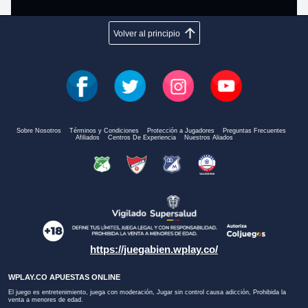
Volver al principio
Sobre Nosotros
Términos y Condiciones
Protección a Jugadores
Preguntas Frecuentes
Afiliados
Centros De Experiencia
Nuestros Aliados
https://juegabien.wplay.co/
WPLAY.CO APUESTAS ONLINE
El juego es entretenimiento, juega con moderación, Jugar sin control causa adicción, Prohibida la
venta a menores de edad.